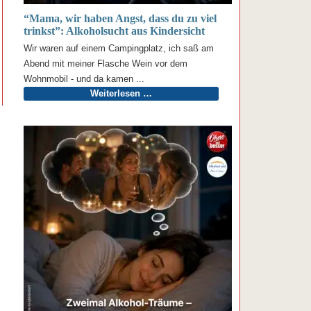
“Mama, wir haben Angst, dass du zu viel
trinkst”: Alkoholsucht aus Kindersicht
Wir waren auf einem Campingplatz, ich saß am
Abend mit meiner Flasche Wein vor dem
Wohnmobil - und da kamen ...
Weiterlesen …