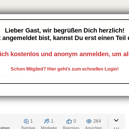
rn betrachtet
Blog
Teste Dich selbst
Memes
Coaching
Lieber Gast, wir begrüßen Dich herzlich!
 angemeldet bist, kannst Du erst einen Tei
ich kostenlos und anonym anmelden, um al
Schon Mitglied? Hier geht’s zum schnellen Login!
eiträge / Themen b...
1
1
0
264
Jahren
Beiträge
Mitglieder
Reactions
Ansichten