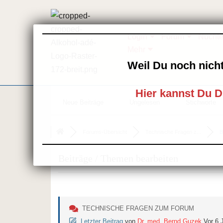
Zum
Login
Forum
Nüchte
Inhalt
Mehr
springen
Weil Du noch nicht
Hier kannst Du D
Neue Beiträge
Ungelesen
Stichworte
Forums-Übersicht
Technische Fragen z...
B
Beiträge / Themen bearbeiten
TECHNISCHE FRAGEN ZUM FORUM
Letzter Beitrag
von
Dr. med. Bernd Guzek
Vor 6 