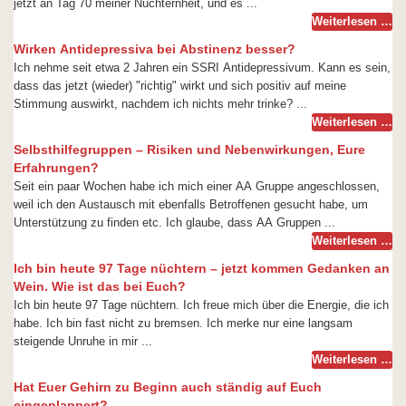
jetzt an Tag 70 meiner Nüchternheit, und es ...
Weiterlesen …
Wirken Antidepressiva bei Abstinenz besser?
Ich nehme seit etwa 2 Jahren ein SSRI Antidepressivum. Kann es sein,
dass das jetzt (wieder) "richtig" wirkt und sich positiv auf meine
Stimmung auswirkt, nachdem ich nichts mehr trinke? ...
Weiterlesen …
Selbsthilfegruppen – Risiken und Nebenwirkungen, Eure
Erfahrungen?
Seit ein paar Wochen habe ich mich einer AA Gruppe angeschlossen,
weil ich den Austausch mit ebenfalls Betroffenen gesucht habe, um
Unterstützung zu finden etc. Ich glaube, dass AA Gruppen ...
Weiterlesen …
Ich bin heute 97 Tage nüchtern – jetzt kommen Gedanken an
Wein. Wie ist das bei Euch?
Ich bin heute 97 Tage nüchtern. Ich freue mich über die Energie, die ich
habe. Ich bin fast nicht zu bremsen. Ich merke nur eine langsam
steigende Unruhe in mir ...
Weiterlesen …
Hat Euer Gehirn zu Beginn auch ständig auf Euch
eingeplappert?