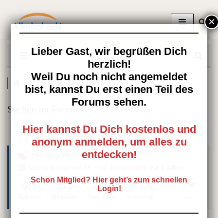
Zum
Inhalt
springen
Lieber Gast, wir begrüßen Dich
herzlich!
Weil Du noch nicht angemeldet
Technische Fragen z...
bist, kannst Du erst einen Teil des
Forums sehen.
Suchen im Forum
Hier kannst Du Dich kostenlos und
anonym anmelden, um alles zu
entdecken!
TECHNISCHE FRAGEN ZUM FORUM
Letzter Beitrag
von
Dr. med. Bernd Guzek
Vor 6 Jahren
Schon Mitglied? Hier geht’s zum schnellen
1
1
0
220
Login!
Beiträge
Mitglieder
Reactions
Ansichten