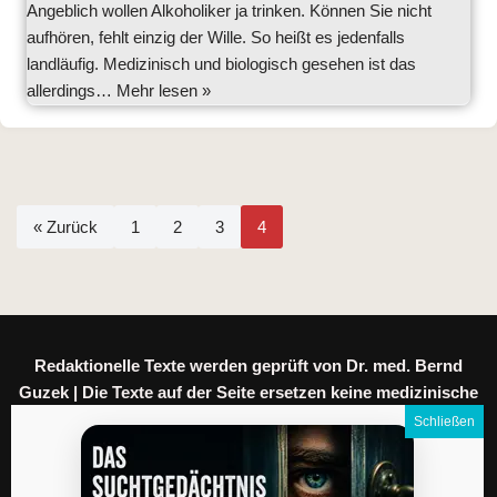
Angeblich wollen Alkoholiker ja trinken. Können Sie nicht
aufhören, fehlt einzig der Wille. So heißt es jedenfalls
landläufig. Medizinisch und biologisch gesehen ist das
allerdings…
Mehr lesen »
« Zurück
1
2
3
4
Redaktionelle Texte werden geprüft von Dr. med. Bernd
Guzek | Die Texte auf der Seite ersetzen keine medizinische
Beratung.
Meine Daten
|
Datenschutz
|
Impressum
|
AGB
|
Kontakt
|