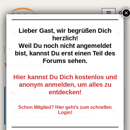
Zum
Inhalt
springen
Lieber Gast, wir begrüßen Dich
herzlich!
Weil Du noch nicht angemeldet
Mitglieder stellen ...
bist, kannst Du erst einen Teil des
Forums sehen.
Vorstellung prosi
Hier kannst Du Dich kostenlos und
anonym anmelden, um alles zu
entdecken!
MITGLIEDER STELLEN SICH VOR
Letzter Beitrag
von
harley
Vor 2 Monaten
Schon Mitglied? Hier geht’s zum schnellen
3
3
2
84
Login!
Beiträge
Mitglieder
Reactions
Ansichten