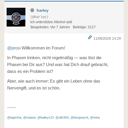
harley
(@harley)
Ich unterstütze Alkohol adé
Beigetreten: Vor 7 Jahren
Beiträge: 3127
11/06/2026 14:29
@prosi
Willkommen im Forum!
In Phasen trinken, nicht regelmäßig — was löst die
Phasen bei Dir aus? Und was hat Dich drauf gebracht,
dass es ein Problem ist?
Aber, wie auch immer: Es gibt ein Leben ohne das
Nervengift, und es ist schön.
------
@lagertha
,
@natarie
,
@baileys23
@ulli1962
,
@bergwacht
,
@mina