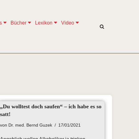
s
Bücher
Lexikon
Video
„Du wolltest doch saufen“ – ich habe es so
satt!
von
Dr. med. Bernd Guzek
17/01/2021