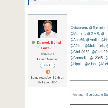
@victorem
,
@Tominie
,
@Martin1
,
@GMS
,
@La
@Anni69
,
@Andie
,
@Hap
Dr. med. Bernd
@Afrika
,
@Multiquick
,
@
Guzek
@Chris0158
,
@Chris99
(@admin)
@Carmella
, @12345,
@
Famed Member
@hippie
,
@Alisa
,
@Mic
Admin
Beigetreten: Vor 8 Jahren
Beiträge: 1800
Anhang :
Begrüssung Ba