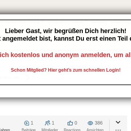
rn betrachtet
Blog
Teste Dich selbst
Memes
Coaching
Lieber Gast, wir begrüßen Dich herzlich!
 angemeldet bist, kannst Du erst einen Tei
ich kostenlos und anonym anmelden, um al
Schon Mitglied? Hier geht’s zum schnellen Login!
n Bord – willk...
1
1
0
386
Jahren
Beiträge
Mitglieder
Reactions
Ansichten