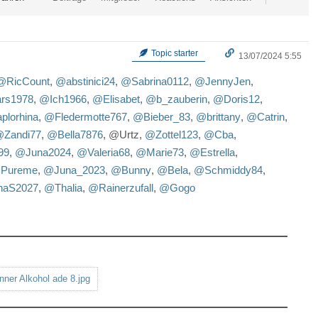
Topic starter
13/07/2024 5:55
@RicCount
,
@abstinici24
,
@Sabrina0112
,
@JennyJen
,
rs1978
,
@Ich1966
,
@Elisabet
,
@b_zauberin
,
@Doris12
,
lorhina
,
@Fledermotte767
,
@Bieber_83
,
@brittany
,
@Catrin
,
Zandi77
,
@Bella7876
, @Urtz,
@Zottel123
,
@Cba
,
99
,
@Juna2024
,
@Valeria68
,
@Marie73
,
@Estrella
,
Pureme
,
@Juna_2023
,
@Bunny
,
@Bela
,
@Schmiddy84
,
haS2027
,
@Thalia
,
@Rainerzufall
,
@Gogo
nner Alkohol ade 8.jpg