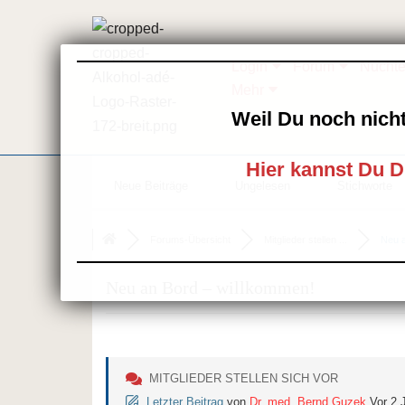
Zum
Login
Forum
Nüchte
Inhalt
Mehr
springen
Weil Du noch nicht
Hier kannst Du D
Neue Beiträge
Ungelesen
Stichworte
Forums-Übersicht
Mitglieder stellen ...
Neu a
Neu an Bord – willkommen!
MITGLIEDER STELLEN SICH VOR
Letzter Beitrag
von
Dr. med. Bernd Guzek
Vor 2 