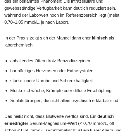
das ein bekanntes Phänomen: Die intrazelluläre und
gewebsständige Verfügbarkeit kann deutlich reduziert sein,
während der Laborwert noch im Referenzbereich liegt (meist
0,70–1,05 mmol/L, je nach Labor).
In der Praxis zeigt sich der Mangel dann eher
klinisch
als
laborchemisch:
anhaltendes Zittern trotz Benzodiazepinen
hartnäckiges Herzrasen oder Extrasystolen
starke innere Unruhe und Schreckhaftigkeit
Muskelschwäche, Krämpfe oder diffuse Erschöpfung
Schlafstörungen, die nicht allein psychisch erklärbar sind
Das heißt nicht, dass Blutwerte wertlos sind. Ein
deutlich
erniedrigter
Serum-Magnesium-Wert (< 0,70 mmol/L, oft
schon < 0,60 mmol/L symptomatisch) ist ein klarer Alarm und