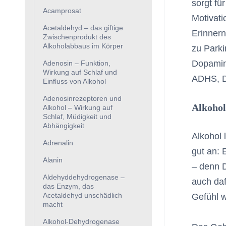
sorgt fü
Acamprosat
Motivati
Acetaldehyd – das giftige
Erinner
Zwischenprodukt des
Alkoholabbaus im Körper
zu Park
Dopamin
Adenosin – Funktion,
Wirkung auf Schlaf und
ADHS, De
Einfluss von Alkohol
Adenosinrezeptoren und
Alkohol
Alkohol – Wirkung auf
Schlaf, Müdigkeit und
Abhängigkeit
Alkohol 
Adrenalin
gut an: 
Alanin
– denn D
Aldehyddehydrogenase –
auch daf
das Enzym, das
Acetaldehyd unschädlich
Gefühl w
macht
Alkohol-Dehydrogenase