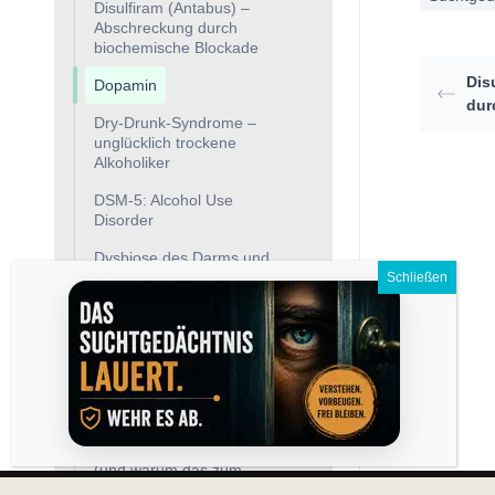
Disulfiram (Antabus) –
Abschreckung durch
biochemische Blockade
Dis
Dopamin
dur
Dry-Drunk-Syndrome –
unglücklich trockene
Alkoholiker
DSM-5: Alcohol Use
Disorder
Dysbiose des Darms und
Alkohol
Elektrolyte
Elektrolytstörungen bei
Leberzirrhose
Endorphine und
Alkoholkrankheit – warum
Alkohol sich so gut anfühlt
(und warum das zum
Problem wird)