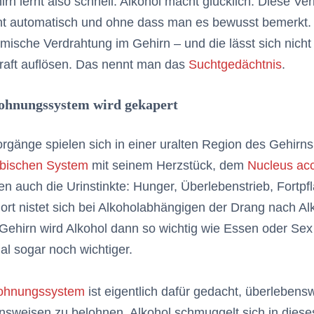
rn lernt also schnell: Alkohol macht glücklich. Diese Ve
t automatisch und ohne dass man es bewusst bemerkt. S
mische Verdrahtung im Gehirn – und die lässt sich nicht
raft auflösen. Das nennt man das
Suchtgedächtnis
.
ohnungssystem wird gekapert
rgänge spielen sich in einer uralten Region des Gehirn
bischen System
mit seinem Herzstück, dem
Nucleus a
zen auch die Urinstinkte: Hunger, Überlebenstrieb, Fortpf
rt nistet sich bei Alkoholabhängigen der Drang nach Alk
Gehirn wird Alkohol dann so wichtig wie Essen oder Sex
l sogar noch wichtiger.
ohnungssystem
ist eigentlich dafür gedacht, überlebens
nsweisen zu belohnen. Alkohol schmuggelt sich in dies