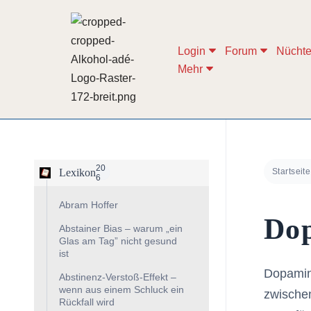
Zum
Login
Forum
Nüchte
Inhalt
Mehr
springen
20
Lexikon
Startseite
6
Abram Hoffer
Do
Abstainer Bias – warum „ein
Glas am Tag” nicht gesund
ist
Dopamin
Abstinenz-Verstoß-Effekt –
wenn aus einem Schluck ein
zwischen
Rückfall wird