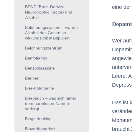
eine der
BDNF (Brain-Derived
Neurotrophic Factor) und
Alkohol
Dopamin
Belohnungssystem – warum
Alkohol das Gehirn so
wirkungsvoll manipuliert
Wer aufh
Belohnungszentrum
Dopamins
angewies
Benfotiamin
unterver
Benzodiazepine
Leere, A
Beriberi
Depress
Bier-Potomanie
Bierbauch – was sich hinter
Das ist 
dem harmlosen Namen
verbirgt
verände
Binge drinking
Monaten
braucht 
Bioverfügbarkeit