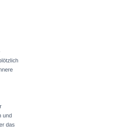
b
lötzlich
innere
r
n und
er das