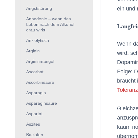
ein und n
Angststörung
Anhedonie – wenn das
Leben nach dem Alkohol
Langfri
grau wirkt
Anxiolytisch
Wenn da
Arginin
wird, sc
Argininmangel
Dopaminr
Folge: 
Ascorbat
braucht
Ascorbinsäure
Toleran
Asparagin
Asparaginsäure
Gleichze
Aspartat
anzuspre
Aszites
kaum no
Baclofen
übernomm