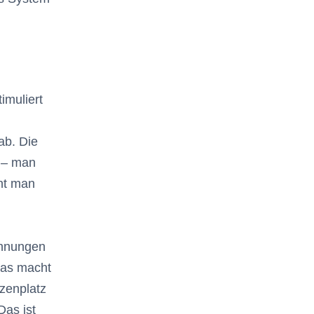
imuliert
ab. Die
 – man
nt man
lohnungen
das macht
zenplatz
Das ist