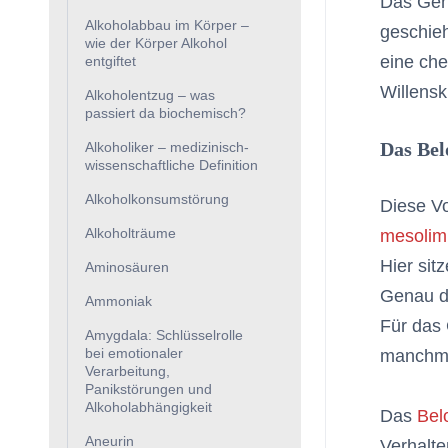
Das Gehi
Alkoholabbau im Körper –
geschieh
wie der Körper Alkohol
eine che
entgiftet
Willensk
Alkoholentzug – was
passiert da biochemisch?
Das Bel
Alkoholiker – medizinisch-
wissenschaftliche Definition
Alkoholkonsumstörung
Diese Vo
Alkoholträume
mesolim
Hier sit
Aminosäuren
Genau do
Ammoniak
Für das 
Amygdala: Schlüsselrolle
bei emotionaler
manchma
Verarbeitung,
Panikstörungen und
Alkoholabhängigkeit
Das
Bel
Aneurin
Verhalte