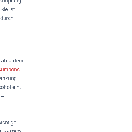
rknüpfung
ie ist
 durch
s ab – dem
ccumbens
.
lanzung.
ohol ein.
 –
wichtige
es System