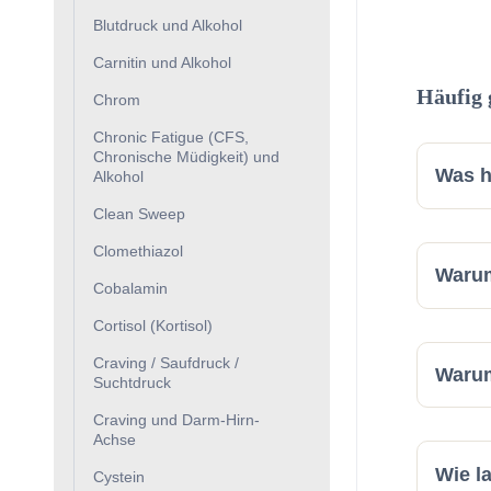
Blutdruck und Alkohol
Carnitin und Alkohol
Häufig 
Chrom
Chronic Fatigue (CFS,
Chronische Müdigkeit) und
Was h
Alkohol
Clean Sweep
Clomethiazol
Warum
Cobalamin
Cortisol (Kortisol)
Craving / Saufdruck /
Warum
Suchtdruck
Craving und Darm-Hirn-
Achse
Wie l
Cystein