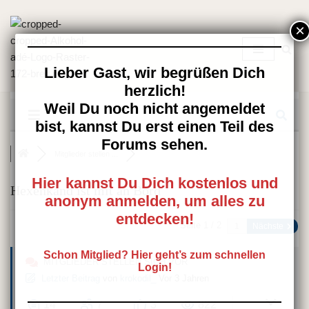
Zum
Inhalt
springen
Lieber Gast, wir begrüßen Dich
herzlich!
Weil Du noch nicht angemeldet
bist, kannst Du erst einen Teil des
Forums sehen.
Mitglieder stellen ...
Hier kannst Du Dich kostenlos und
Hexenkand ist mit an Bord
anonym anmelden, um alles zu
entdecken!
Seite 1 / 2
Nächste
Schon Mitglied? Hier geht’s zum schnellen
MITGLIEDER STELLEN SICH VOR
Login!
Letzter Beitrag
von
krokodil_
Vor 3 Jahren
14
7
3
822