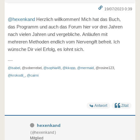
19/07/2023 0:39
@hexenkand
Herzlich willkommen! Mich hat das Buch,
das Programm und auch das Forum hier vor drei Jahren
nach vielen Jahren und vergebliche. Anläufen mit
mehreren Methoden endlich vom Nervengift befreit. Ich
wünsche Dir viel Erfolg, es lohnt sich.
----
@isabel
, @soberrebel,
@sophia48
,
@kkopp
,
@mermaid
, @rosine123,
@krokodil_
,
@cairni
Antwort
Zitat
hexenkand
(@hexenkand)
Mitglied