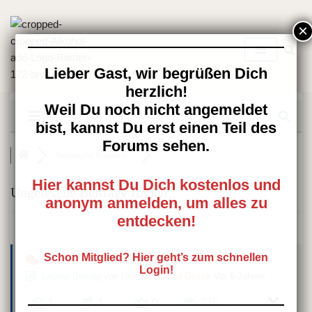
Zum
Inhalt
springen
Lieber Gast, wir begrüßen Dich
herzlich!
Weil Du noch nicht angemeldet
bist, kannst Du erst einen Teil des
Forums sehen.
Technische Fragen z...
Hier kannst Du Dich kostenlos und
Ungelesene Beiträge finden
anonym anmelden, um alles zu
entdecken!
Schon Mitglied? Hier geht’s zum schnellen
TECHNISCHE FRAGEN ZUM FORUM
Login!
Letzter Beitrag
von
Dr. med. Bernd Guzek
Vor 6 Jahren
1
1
0
235