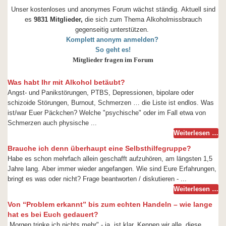
Unser kostenloses und anonymes Forum wächst ständig. Aktuell sind
es
9831 Mitglieder,
die sich zum Thema Alkoholmissbrauch
gegenseitig unterstützen.
Komplett anonym anmelden?
So geht es!
Mitglieder fragen im Forum
Was habt Ihr mit Alkohol betäubt?
Angst- und Panikstörungen, PTBS, Depressionen, bipolare oder
schizoide Störungen, Burnout, Schmerzen … die Liste ist endlos. Was
ist/war Euer Päckchen? Welche "psychische" oder im Fall etwa von
Schmerzen auch physische ...
Weiterlesen …
Brauche ich denn überhaupt eine Selbsthilfegruppe?
Habe es schon mehrfach allein geschafft aufzuhören, am längsten 1,5
Jahre lang. Aber immer wieder angefangen. Wie sind Eure Erfahrungen,
bringt es was oder nicht? Frage beantworten / diskutieren - ...
Weiterlesen …
Von “Problem erkannt” bis zum echten Handeln – wie lange
hat es bei Euch gedauert?
„Morgen trinke ich nichts mehr" - ja, ist klar. Kennen wir alle, diese