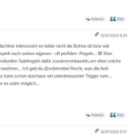
Antwort
Zitat
31/07/2024 9:23
chtnis interessiert es leider nicht die Bohne ob bzw wie
 spielt nach seinen eigenen - oft perfiden- Regeln... 🙈 Man
dividuellen Spielregeln dafür zusammenbasteln,um eben solche
ehren... Ich geb da @soberrebel Recht, was die Anti-
as kann schon durchaus ein unterbewusster Trigger sein...
er es wäre möglich...
Antwort
Zitat
31/07/2024 9:37