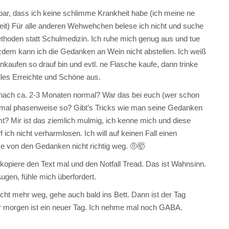
ar, dass ich keine schlimme Krankheit habe (ich meine ne
eit) Für alle anderen Wehwehchen belese ich nicht und suche
ethoden statt Schulmedizin. Ich ruhe mich genug aus und tue
tzdem kann ich die Gedanken an Wein nicht abstellen. Ich weiß
kaufen so drauf bin und evtl. ne Flasche kaufe, dann trinke
alles Erreichte und Schöne aus.
z nach ca. 2-3 Monaten normal? War das bei euch (wer schon
h mal phasenweise so? Gibt’s Tricks wie man seine Gedanken
? Mir ist das ziemlich mulmig, ich kenne mich und diese
ich nicht verharmlosen. Ich will auf keinen Fall einen
e von den Gedanken nicht richtig weg. 🤨🤯
kopiere den Text mal und den Notfall Tread. Das ist Wahnsinn.
ugen, fühle mich überfordert.
cht mehr weg, gehe auch bald ins Bett. Dann ist der Tag
er morgen ist ein neuer Tag. Ich nehme mal noch GABA.