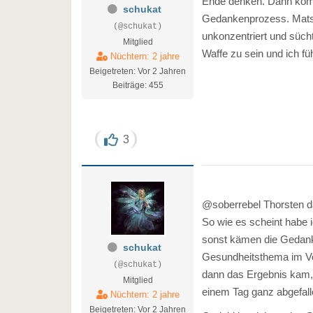
Ende denken. Dann komm
schukat
Gedankenprozess. Matsc
(@schukat)
unkonzentriert und süch
Mitglied
Waffe zu sein und ich 
Nüchtern: 2 jahre
Beigetreten: Vor 2 Jahren
Beiträge: 455
3
@soberrebel Thorsten da
So wie es scheint habe i
sonst kämen die Gedanke
schukat
Gesundheitsthema im Vor
(@schukat)
dann das Ergebnis kam, 
Mitglied
einem Tag ganz abgefall
Nüchtern: 2 jahre
Beigetreten: Vor 2 Jahren