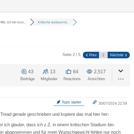
Hilfe, ich bin kurz...
Kritische andauernd...
Seite 2 / 5
Prev
Nächste
43
13
64
2,517
Beiträge
Mitglieder
Reactions
Ansichten
Topic starter
30/07/2024 22:59
Tread gerade geschrieben und kopiere das mal hier her:
er ich glaube, dass ich z.Z. in einem kritischen Stadium bin.
schön abgenommen und für mein Wunschgewicht fehlen nur noch