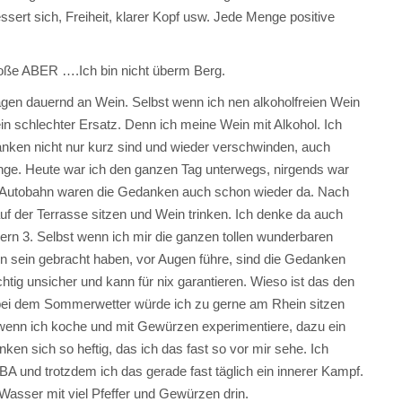
sert sich, Freiheit, klarer Kopf usw. Jede Menge positive
ße ABER ….Ich bin nicht überm Berg.
Tagen dauernd an Wein. Selbst wenn ich nen alkoholfreien Wein
 ein schlechter Ersatz. Denn ich meine Wein mit Alkohol. Ich
nken nicht nur kurz sind und wieder verschwinden, auch
ange. Heute war ich den ganzen Tag unterwegs, nirgends war
er Autobahn waren die Gedanken auch schon wieder da. Nach
f der Terrasse sitzen und Wein trinken. Ich denke da auch
ern 3. Selbst wenn ich mir die ganzen tollen wunderbaren
ern sein gebracht haben, vor Augen führe, sind die Gedanken
richtig unsicher und kann für nix garantieren. Wieso ist das den
 bei dem Sommerwetter würde ich zu gerne am Rhein sitzen
wenn ich koche und mit Gewürzen experimentiere, dazu ein
en sich so heftig, das ich das fast so vor mir sehe. Ich
 und trotzdem ich das gerade fast täglich ein innerer Kampf.
s Wasser mit viel Pfeffer und Gewürzen drin.