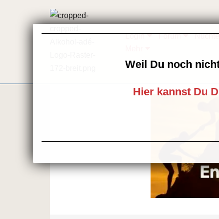
Zum
Login
Forum
Nüchte
Inhalt
Mehr
springen
Weil Du noch nicht
Hier kannst Du D