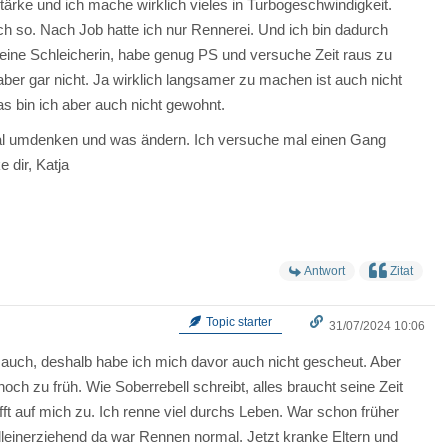
tärke und ich mache wirklich vieles in Turbogeschwindigkeit.
ch so. Nach Job hatte ich nur Rennerei. Und ich bin dadurch
eine Schleicherin, habe genug PS und versuche Zeit raus zu
 aber gar nicht. Ja wirklich langsamer zu machen ist auch nicht
s bin ich aber auch nicht gewohnt.
al umdenken und was ändern. Ich versuche mal einen Gang
 dir, Katja
Antwort
Zitat
Topic starter
31/07/2024 10:06
 auch, deshalb habe ich mich davor auch nicht gescheut. Aber
h noch zu früh. Wie Soberrebell schreibt, alles braucht seine Zeit
fft auf mich zu. Ich renne viel durchs Leben. War schon früher
alleinerziehend da war Rennen normal. Jetzt kranke Eltern und