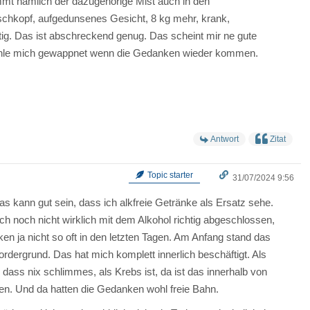
t nämlich der dazugehörige Mist auch in den
hkopf, aufgedunsenes Gesicht, 8 kg mehr, krank,
tig. Das ist abschreckend genug. Das scheint mir ne gute
fühle mich gewappnet wenn die Gedanken wieder kommen.
Antwort
Zitat
Topic starter
31/07/2024 9:56
s kann gut sein, dass ich alkfreie Getränke als Ersatz sehe.
ch noch nicht wirklich mit dem Alkohol richtig abgeschlossen,
n ja nicht so oft in den letzten Tagen. Am Anfang stand das
dergrund. Das hat mich komplett innerlich beschäftigt. Als
dass nix schlimmes, als Krebs ist, da ist das innerhalb von
en. Und da hatten die Gedanken wohl freie Bahn.