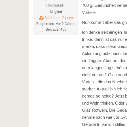
700 g, Gesundheit verbes
(@schukat)
Mitglied
Vorteile.
Nüchtern: 2 jahre
Nun kommt aber das gro
Beigetreten: Vor 2 Jahren
Beiträge: 455
Ich denke seit einigen 
trinke, dann ist das nur
merke, dass diese Geda
Ablenkung nützt nicht l
ein Trigger. Aber auf d
dem langen Tag schön au
nicht nur an 1 Glas sond
Vorteile, die das Nücht
stärker. Aktuell bin ich 
gerade so heftig? Jetzt
und Wein trinken. Oder 
Glas Rotwein. Die Gedank
nehme nach wie vor GABA
Gerade trinke ich stille