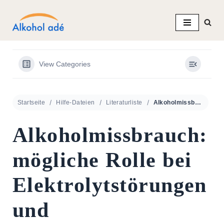
Zum
Inhalt
springen
View Categories
Startseite
Hilfe-Dateien
Literaturliste
Alkoholmissbrauch: mögliche Rolle bei Elektrolytstörungen und Nierenerkrankungen
Alkoholmissbrauch:
mögliche Rolle bei
Elektrolytstörungen
und