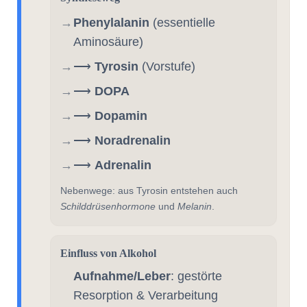
Phenylalanin
(essentielle
Aminosäure)
⟶
Tyrosin
(Vorstufe)
⟶
DOPA
⟶
Dopamin
⟶
Noradrenalin
⟶
Adrenalin
Nebenwege: aus Tyrosin entstehen auch
Schilddrüsenhormone
und
Melanin
.
Einfluss von Alkohol
Aufnahme/Leber
: gestörte
Resorption & Verarbeitung