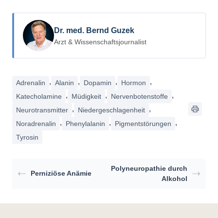
Dr. med. Bernd Guzek
Arzt & Wissenschaftsjournalist
,
,
,
,
Adrenalin
Alanin
Dopamin
Hormon
,
,
,
Katecholamine
Müdigkeit
Nervenbotenstoffe
,
,
Neurotransmitter
Niedergeschlagenheit
,
,
,
Noradrenalin
Phenylalanin
Pigmentstörungen
Tyrosin
Polyneuropathie durch
Perniziöse Anämie
Alkohol