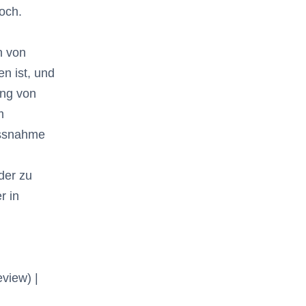
noch.
n von
n ist, und
ung von
m
assnahme
der zu
r in
view) |