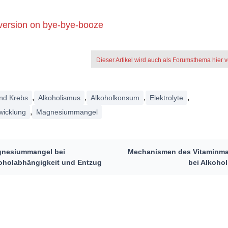
version on bye-bye-booze
Dieser Artikel wird auch als Forumsthema hier ve
,
,
,
,
und Krebs
Alkoholismus
Alkoholkonsum
Elektrolyte
,
wicklung
Magnesiummangel
nesiummangel bei
Mechanismen des Vitaminm
oholabhängigkeit und Entzug
bei Alkoho