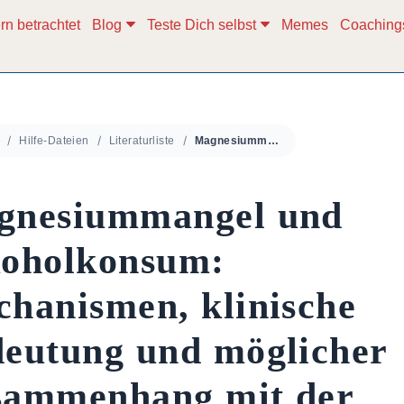
rn betrachtet
Blog
Teste Dich selbst
Memes
Coaching
Hilfe-Dateien
Literaturliste
Magnesiummangel und Alkoholkonsum: Mechanismen, klinische Bedeutung und möglicher Zusammenhang mit der Krebsentwicklung
gnesiummangel und
koholkonsum:
hanismen, klinische
eutung und möglicher
sammenhang mit der