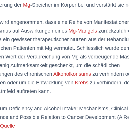
erung der
Mg
-Speicher im Körper bei und verstärkt sie 
s wird angenommen, dass eine Reihe von Manifestatione
ismus auf Auswirkungen eines
Mg-Mangels
zurückzuführe
 ein gewisser therapeutischer Nutzen aus der Behandl
schen Patienten mit Mg vermutet. Schliesslich wurde de
en Wert der Verabreichung von Mg als vorbeugende M
wenig Aufmerksamkeit geschenkt, um die schädlichen
ungen des chronischen
Alkoholkonsums
zu verhindern o
ren oder um die Entwicklung von
Krebs
zu verhindern, de
mfeld auftreten kann.
m Deficiency and Alcohol Intake: Mechanisms, Clinical
ance and Possible Relation to Cancer Development (A Re
 Quelle