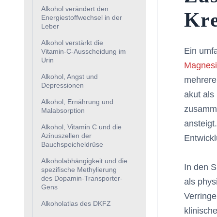
Alkohol verändert den
Kre
Energiestoffwechsel in der
Leber
Alkohol verstärkt die
Ein umfa
Vitamin-C-Ausscheidung im
Urin
Magnes
Alkohol, Angst und
mehrere 
Depressionen
akut als
Alkohol, Ernährung und
zusamme
Malabsorption
ansteig
Alkohol, Vitamin C und die
Azinuszellen der
Entwick
Bauchspeicheldrüse
Alkoholabhängigkeit und die
In den S
spezifische Methylierung
des Dopamin-Transporter-
als phys
Gens
Verring
Alkoholatlas des DKFZ
klinisc