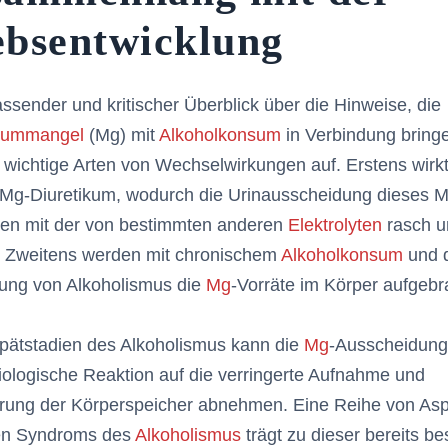
bsentwicklung
ssender und kritischer Überblick über die Hinweise, die
iummangel
(Mg) mit
Alkoholkonsum
in Verbindung bringe
wichtige Arten von Wechselwirkungen auf. Erstens wirkt
 Mg-Diuretikum, wodurch die Urinausscheidung dieses M
n mit der von bestimmten anderen
Elektrolyten
rasch un
t. Zweitens werden mit chronischem
Alkoholkonsum
und 
lung von Alkoholismus die
Mg
-Vorräte im Körper aufgebr
pätstadien des Alkoholismus kann die
Mg
-Ausscheidung
iologische Reaktion auf die verringerte Aufnahme und
erung der Körperspeicher abnehmen. Eine Reihe von As
hen Syndroms des
Alkoholismus
trägt zu dieser bereits b