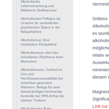
Alkoholische
Vermind
Lebererkrankung und
Methionin-Stoffwechsel
Dritten
Alkoholisches Pellagra als
Ursache für veränderten
Alkohol
psychischen Status in der
Notaufnahme
es wurde
Alkoholismus: Eine
alkoholi
molekulare Perspektive
möglich
Alkoholkonsum stört den
relativ 
zirkadianen Rhythmus beim
Menschen
Auswirk
minimie
Alkoholkonsum, Cortisol im
Urin und
diesem U
Herzfrequenzvariabilität bei
scheinbar gesunden
Männern: Belege für eine
Magnesiu
beeinträchtigte hemmende
Kontrolle der HPA-Achse bei
Signific
starken Trinkern.
Link zur
Alkoholkranke Ärzte