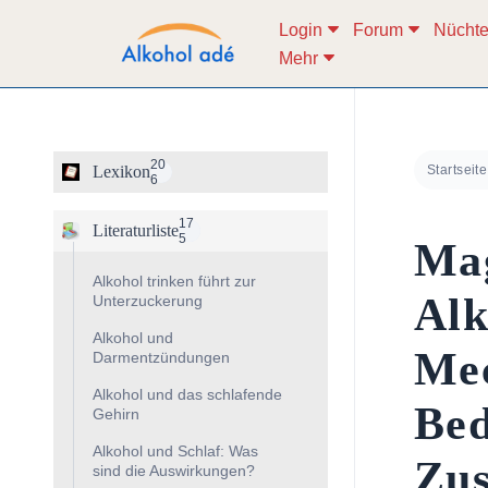
Login
Forum
Nüchte
Mehr
Zum
Inhalt
springen
20
Lexikon
Startseite
6
17
Literaturliste
5
Ma
Alkohol trinken führt zur
Al
Unterzuckerung
Alkohol und
Mec
Darmentzündungen
Alkohol und das schlafende
Bed
Gehirn
Alkohol und Schlaf: Was
Zu
sind die Auswirkungen?