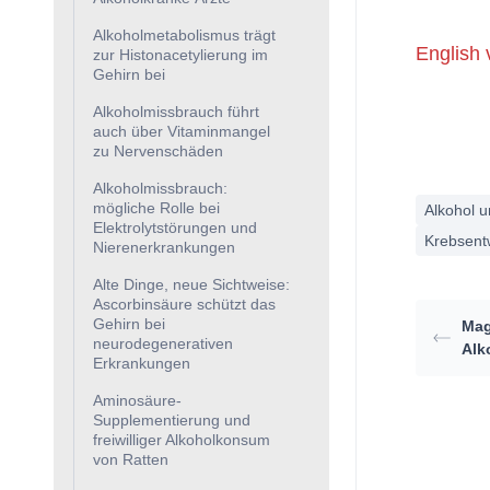
Alkoholmetabolismus trägt
English 
zur Histonacetylierung im
Gehirn bei
Alkoholmissbrauch führt
auch über Vitaminmangel
zu Nervenschäden
Alkoholmissbrauch:
mögliche Rolle bei
Alkohol 
Elektrolytstörungen und
Krebsent
Nierenerkrankungen
Alte Dinge, neue Sichtweise:
Ascorbinsäure schützt das
Gehirn bei
Mag
neurodegenerativen
Alk
Erkrankungen
Aminosäure-
Supplementierung und
freiwilliger Alkoholkonsum
von Ratten