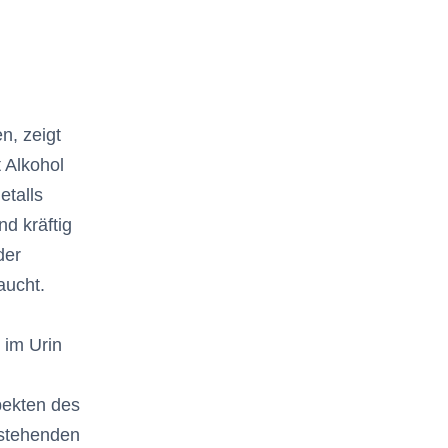
n, zeigt
 Alkohol
etalls
d kräftig
der
aucht.
 im Urin
pekten des
estehenden