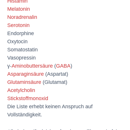
Histamin
Melatonin
Noradrenalin
Serotonin
Endorphine
Oxytocin
Somatostatin
Vasopressin
γ-
Aminobuttersäure
(
GABA
)
Asparaginsäure
(Aspartat)
Glutaminsäure
(Glutamat)
Acetylcholin
Stickstoffmonoxid
Die Liste erhebt keinen Anspruch auf
Vollständigkeit.