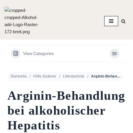
Zum
Inhalt
springen
View Categories
Startseite
Hilfe-Dateien
Literaturliste
Arginin-Behandlung bei alkoholischer Hepatitis
Arginin-Behandlung
bei alkoholischer
Hepatitis