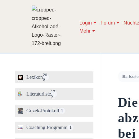
Zum
Login
Forum
Nüchte
Inhalt
Mehr
springen
20
Lexikon
Startseite
6
17
Literaturliste
5
Die
Guzek-Protokoll
1
abz
Coaching-Programm
1
bei