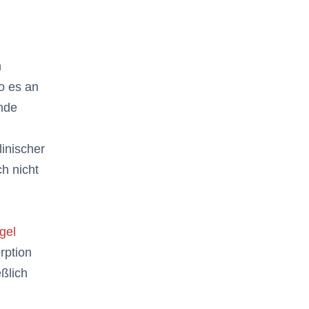
n
o es an
ende
inischer
ch nicht
gel
rption
ßlich