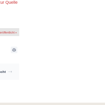
zur Quelle
röffentlicht »
ucht