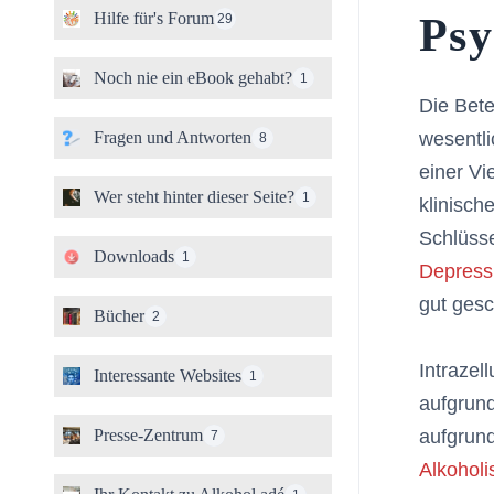
Hilfe für's Forum
Psy
29
Noch nie ein eBook gehabt?
1
Die Bete
Fragen und Antworten
wesentli
8
einer Vi
Wer steht hinter dieser Seite?
1
klinisch
Schlüsse
Downloads
1
Depress
gut gesc
Bücher
2
Intrazel
Interessante Websites
1
aufgrun
Presse-Zentrum
aufgrund
7
Alkohol