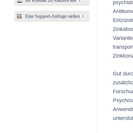
Ihr Kontakt zu Alkohol adé
1
psychiat
Antikon
Eine Support-Anfrage stellen
1
Entzünd
Zinkabso
Variante
transpor
Zinkkonz
Gut durc
zusätzli
Forschun
Psychose
Anwendu
unterstü