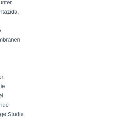
unter
ntazida,
e
embranen
on
die
ei
ende
ge Studie