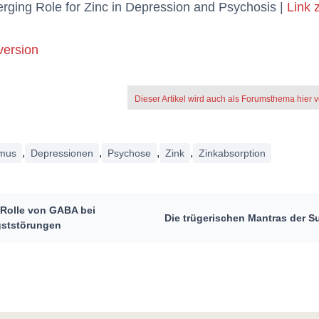
ging Role for Zinc in Depression and Psychosis |
Link 
version
Dieser Artikel wird auch als Forumsthema hier ve
,
,
,
,
smus
Depressionen
Psychose
Zink
Zinkabsorption
 Rolle von GABA bei
Die trügerischen Mantras der S
ststörungen