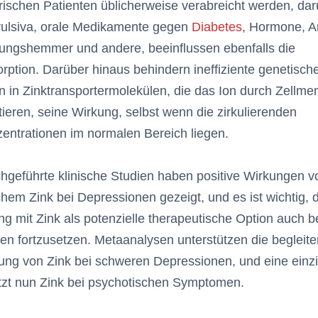
rischen Patienten üblicherweise verabreicht werden, dar
vulsiva, orale Medikamente gegen
Diabetes
, Hormone, A
ungshemmer und andere, beeinflussen ebenfalls die
rption. Darüber hinaus behindern ineffiziente genetisch
n in Zinktransportermolekülen, die das Ion durch Zellm
tieren, seine Wirkung, selbst wenn die zirkulierenden
entrationen im normalen Bereich liegen.
hgeführte klinische Studien haben positive Wirkungen v
chem Zink bei Depressionen gezeigt, und es ist wichtig, 
g mit Zink als potenzielle therapeutische Option auch b
n fortzusetzen. Metaanalysen unterstützen die begleit
ng von Zink bei schweren Depressionen, und eine einzi
tzt nun Zink bei psychotischen Symptomen.