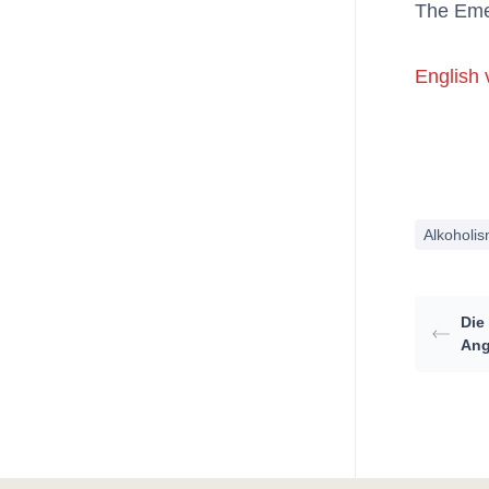
The Emer
English 
Alkoholi
Die
Ang