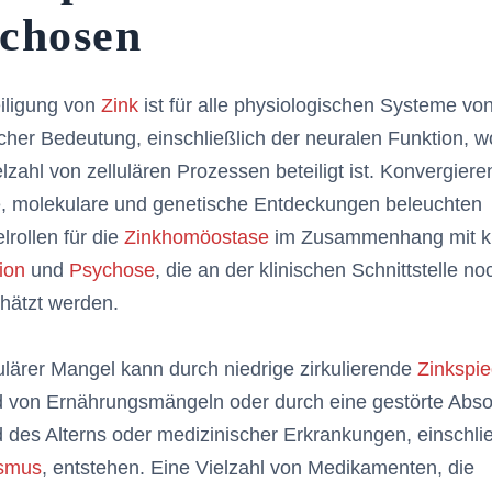
chosen
iligung von
Zink
ist für alle physiologischen Systeme vo
cher Bedeutung, einschließlich der neuralen Funktion, w
elzahl von zellulären Prozessen beteiligt ist. Konvergier
e, molekulare und genetische Entdeckungen beleuchten
lrollen für die
Zinkhomöostase
im Zusammenhang mit kl
ion
und
Psychose
, die an der klinischen Schnittstelle no
hätzt werden.
lulärer Mangel kann durch niedrige zirkulierende
Zinkspie
d von Ernährungsmängeln oder durch eine gestörte Abso
 des Alterns oder medizinischer Erkrankungen, einschlie
ismus
, entstehen. Eine Vielzahl von Medikamenten, die