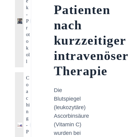
e
Patienten
k
-
nach
P
1
r
ot
kurzzeitiger
o
k
intravenöser
ol
l
Therapie
C
o
Die
a
c
Blutspiegel
hi
(leukozytäre)
n
Ascorbinsäure
g
(Vitamin C)
-
1
P
wurden bei