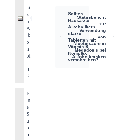
a
kt
Sollten
z
Statusbericht
1
Hausärzte
u
zur
Alkoholikern
A
Verwendung
starke
lk
von
Tabletten mit
o
Nicotinsäure in
Vitamin B-
h
Megadosis bei
Komplex
ol
Alkoholkranken
verschreiben?
a
d
é
E
in
e
S
u
p
p