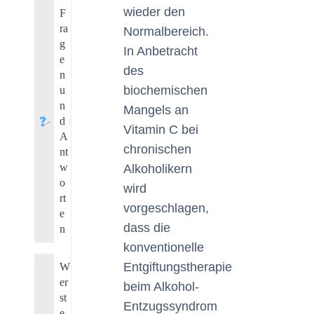
wieder den
F
ra
Normalbereich.
g
In Anbetracht
e
des
n
biochemischen
u
n
Mangels an
d
8
Vitamin C bei
A
chronischen
nt
w
Alkoholikern
o
wird
rt
vorgeschlagen,
e
dass die
n
konventionelle
Entgiftungstherapie
W
er
beim Alkohol-
st
Entzugssyndrom
e