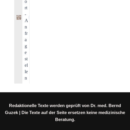
o
rt
-
1
A
n
fr
a
g
e
st
el
le
n
Redaktionelle Texte werden geprüft von Dr. med. Bernd
Guzek | Die Texte auf der Seite ersetzen keine medizinische
Beratung.