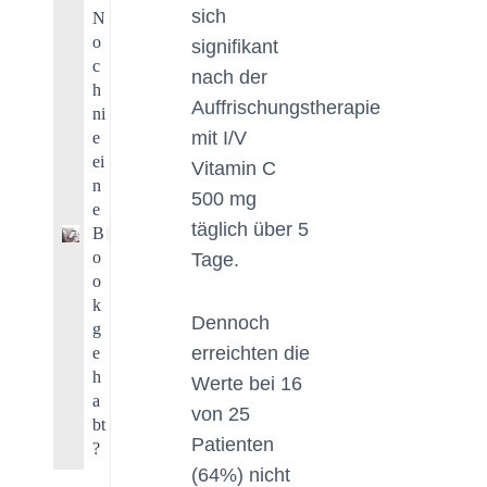
sich
N
o
signifikant
c
nach der
h
Auffrischungstherapie
ni
mit I/V
e
ei
Vitamin C
n
500 mg
e
täglich über 5
B
1
o
Tage.
o
k
Dennoch
g
erreichten die
e
h
Werte bei 16
a
von 25
bt
Patienten
?
(64%) nicht