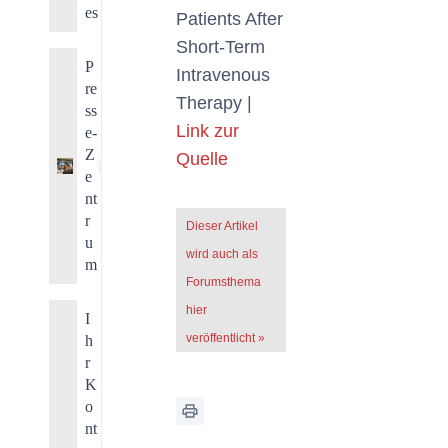
es
Patients After
Short-Term
P
Intravenous
re
Therapy |
ss
Link zur
e-
Z
Quelle
7
e
nt
r
Dieser Artikel
u
wird auch als
m
Forumsthema
hier
I
veröffentlicht »
h
r
K
o
nt