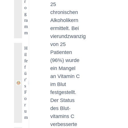
r
25
o
chronischen
g
Alkoholikern
ra
m
ermittelt. Bei
m
vierundzwanzig
von 25
H
Patienten
il
(96%) wurde
fe
f
ein Mangel
ü
an Vitamin C
r'
29
im Blut
s
festgestellt.
F
o
Der Status
r
des Blut-
u
vitamins C
m
verbesserte