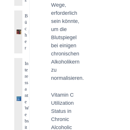
s
Wege,
erforderlich
B
sein könnte,
ü
c
um die
2
h
Blutspiegel
e
bei einigen
r
chronischen
Alkoholikern
In
zu
te
re
normalisieren.
ss
a
Vitamin C
nt
1
e
Utilization
W
Status in
e
Chronic
bs
Alcoholic
it