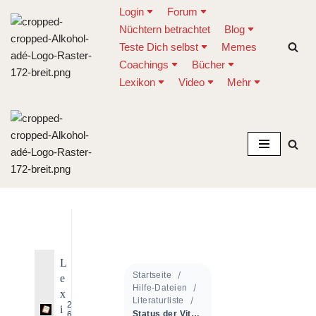
Login
Forum
Nüchtern betrachtet
Blog
Zum
Teste Dich selbst
Memes
Inhalt
Coachings
Bücher
springen
Lexikon
Video
Mehr
L
Startseite
e
Hilfe-Dateien
x
Literaturliste
20
i
Status der Vitamin-C-Verwertung bei chronischen Alkoholiker-Patienten nach kurzzeitiger intravenöser Therapie
6