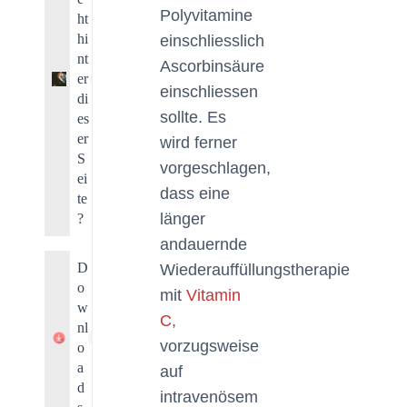
Polyvitamine
ht
hi
einschliesslich
nt
Ascorbinsäure
er
1
einschliessen
di
sollte. Es
es
er
wird ferner
S
vorgeschlagen,
ei
dass eine
te
länger
?
andauernde
D
Wiederauffüllungstherapie
o
mit
Vitamin
w
C,
nl
1
vorzugsweise
o
a
auf
d
intravenösem