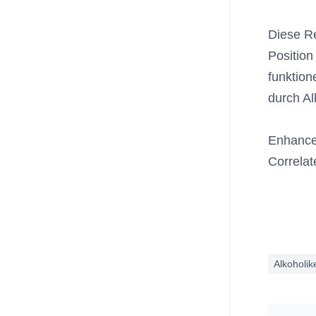
Diese Re
Position
funktion
durch Al
Enhancem
Correlat
Alkoholik