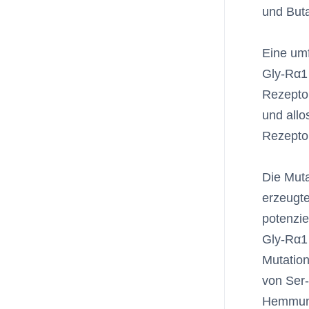
und Buta
Eine umf
Gly-Rα1 
Rezeptor
und allo
Rezeptor
Die Muta
erzeugte
potenzie
Gly-Rα1 
Mutation
von Ser-
Hemmung