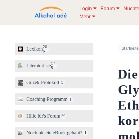
Login
Forum
Nüchte
Mehr
Zum
Inhalt
springen
20
Lexikon
Startseite
6
17
Literaturliste
5
Die
Guzek-Protokoll
1
Gly
Coaching-Programm
1
Eth
Hilfe für's Forum
kor
29
mol
Noch nie ein eBook gehabt?
1