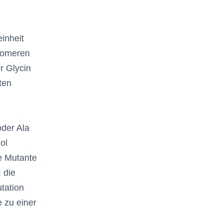
inheit
omomeren
r Glycin
ten
oder Ala
ol
ie Mutante
 die
tation
 zu einer