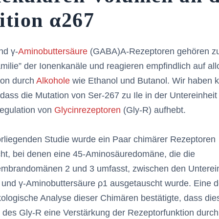
ition α267
nd γ-
Aminobuttersäure
(GABA)A-Rezeptoren gehören z
milie” der Ionenkanäle und reagieren empfindlich auf all
ion durch
Alkohole
wie Ethanol und Butanol. Wir haben k
 dass die Mutation von Ser-267 zu Ile in der Untereinheit
regulation von
Glycinrezeptoren
(Gly-R) aufhebt.
orliegenden Studie wurde ein Paar chimärer Rezeptoren
ht, bei denen eine 45-Aminosäuredomäne, die die
mbrandomänen 2 und 3 umfasst, zwischen den Unterei
und γ-Aminobuttersäure ρ1 ausgetauscht wurde. Eine det
logische Analyse dieser Chimären bestätigte, dass die
des Gly-R eine Verstärkung der Rezeptorfunktion durch