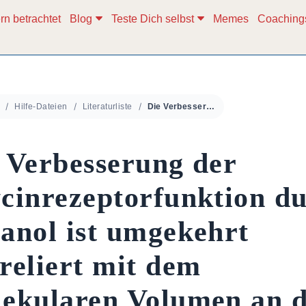
rn betrachtet
Blog
Teste Dich selbst
Memes
Coaching
Hilfe-Dateien
Literaturliste
Die Verbesserung der Glycinrezeptorfunktion durch Ethanol ist umgekehrt korreliert mit dem molekularen Volumen an der Position α267
 Verbesserung der
cinrezeptorfunktion d
anol ist umgekehrt
reliert mit dem
ekularen Volumen an 