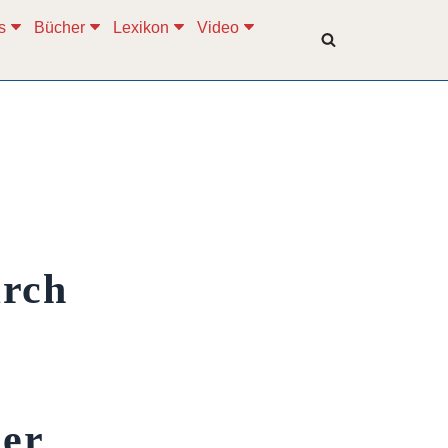
s
Bücher
Lexikon
Video
urch
der