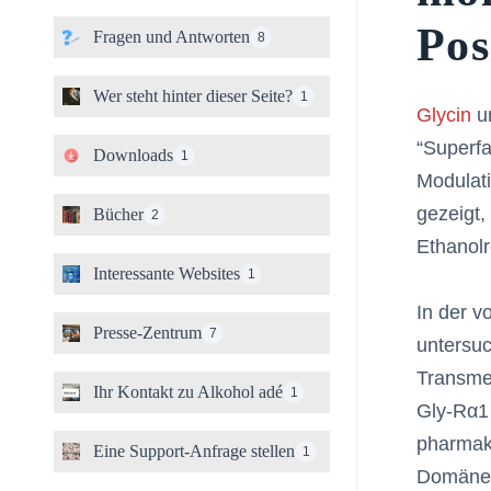
Pos
Fragen und Antworten
8
Wer steht hinter dieser Seite?
1
Glycin
u
“Superfa
Downloads
1
Modulat
gezeigt,
Bücher
2
Ethanol
Interessante Websites
1
In der v
Presse-Zentrum
7
untersuc
Transme
Ihr Kontakt zu Alkohol adé
1
Gly-Rα1 
pharmako
Eine Support-Anfrage stellen
1
Domäne 