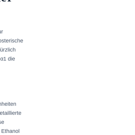
ur
osterische
ürzlich
 α1 die
nheiten
aillierte
se
 Ethanol