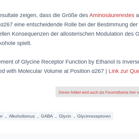
sultate zeigen, dass die Größe des
Aminosäurerestes
a
 α267 eine entscheidende Rolle bei der Bestimmung der
ellen Konsequenzen der allosterischen Modulation des 
kohole spielt.
ent of Glycine Receptor Function by Ethanol Is Invers
ed with Molecular Volume at Position α267 |
Link zur Que
Dieser Artikel wird auch als Forumsthema hier ve
,
,
,
,
er
Alkoholismus
GABA
Glycin
Glycinrezeptoren