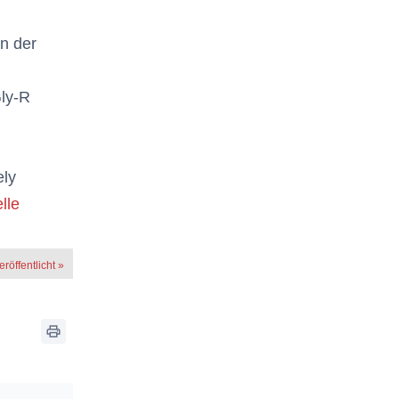
n der
Gly-R
ely
lle
röffentlicht »