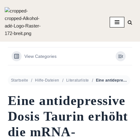
Zum
Inhalt
springen
View Categories
Startseite
Hilfe-Dateien
Literaturliste
Eine antidepressive Dosis Taurin erhöht die mRNA-Expression der Untereinheit des GABAA-Rezeptors α2 und des BDNF im Hippocampus von diabetischen Ratten
Eine antidepressive
Dosis Taurin erhöht
die mRNA-