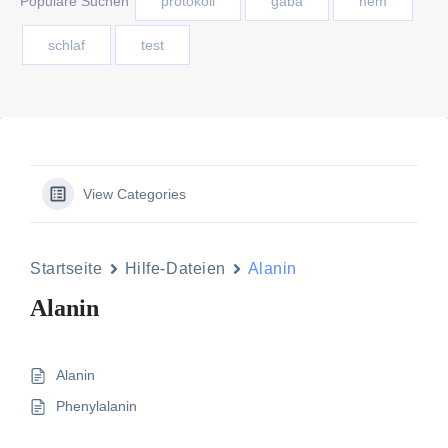
Populäre Suchen
protokoll
gaba
nem
schlaf
test
View Categories
Startseite
Hilfe-Dateien
Alanin
Alanin
Alanin
Phenylalanin