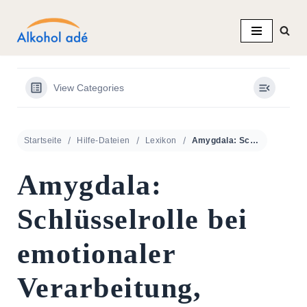
Zum
Inhalt
springen
View Categories
Startseite
Hilfe-Dateien
Lexikon
Amygdala: Schlüsselrolle bei emotionaler Verarbeitung, Panikstörungen und Alkoholabhängigkeit
Amygdala:
Schlüsselrolle bei
emotionaler
Verarbeitung,