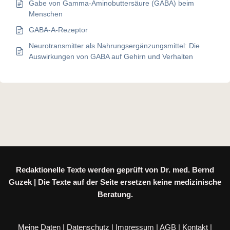
Gabe von Gamma-Aminobuttersäure (GABA) beim
Menschen
GABA-A-Rezeptor
Neurotransmitter als Nahrungsergänzungsmittel: Die
Auswirkungen von GABA auf Gehirn und Verhalten
Redaktionelle Texte werden geprüft von Dr. med. Bernd
Guzek | Die Texte auf der Seite ersetzen keine medizinische
Beratung.
Meine Daten
|
Datenschutz
|
Impressum
|
AGB
|
Kontakt
|