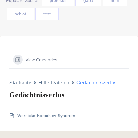
Populäre Suchen
protokoll
gaba
nem
schlaf
test
View Categories
Startseite
Hilfe-Dateien
Gedächtnisverlus
Gedächtnisverlus
Wernicke-Korsakow-Syndrom