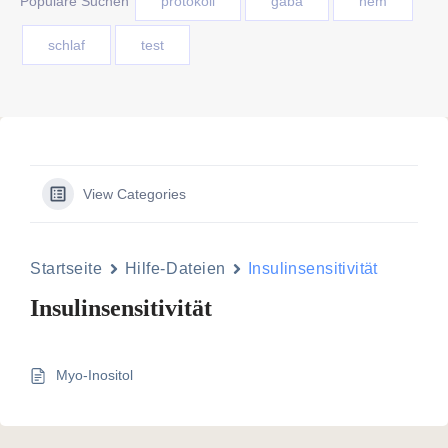
Populäre Suchen
protokoll
gaba
nem
schlaf
test
View Categories
Startseite
Hilfe-Dateien
Insulinsensitivität
Insulinsensitivität
Myo-Inositol