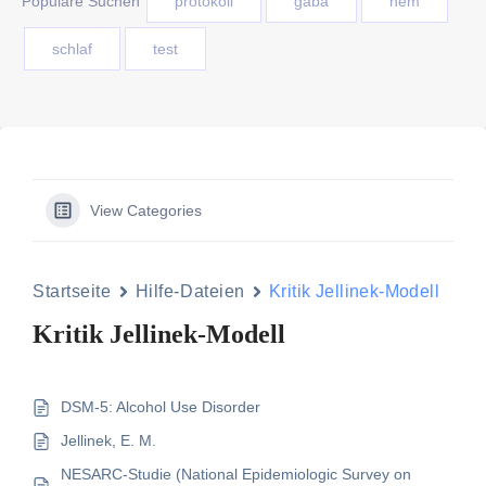
Populäre Suchen
protokoll
gaba
nem
schlaf
test
View Categories
Startseite
Hilfe-Dateien
Kritik Jellinek-Modell
Kritik Jellinek-Modell
DSM-5: Alcohol Use Disorder
Jellinek, E. M.
NESARC-Studie (National Epidemiologic Survey on