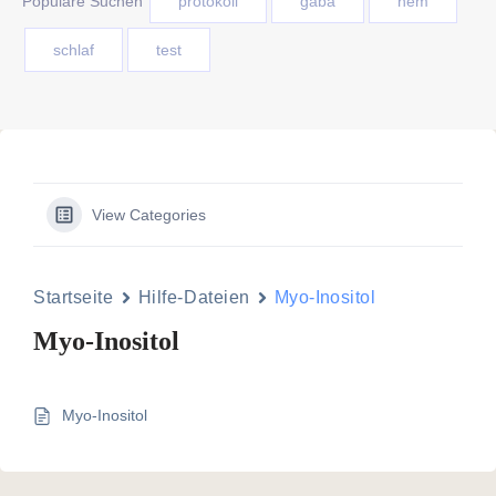
Populäre Suchen
protokoll
gaba
nem
schlaf
test
View Categories
Startseite
Hilfe-Dateien
Myo-Inositol
Myo-Inositol
Myo-Inositol