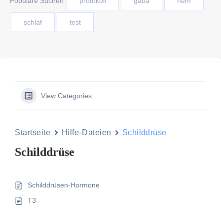
Populäre Suchen
protokoll
gaba
nem
schlaf
test
View Categories
Startseite
Hilfe-Dateien
Schilddrüse
Schilddrüse
Schilddrüsen-Hormone
T3