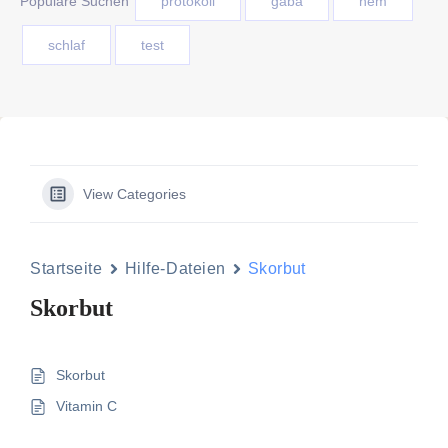
Populäre Suchen
protokoll
gaba
nem
schlaf
test
View Categories
Startseite
Hilfe-Dateien
Skorbut
Skorbut
Skorbut
Vitamin C