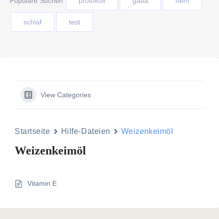
Populäre Suchen
protokoll
gaba
nem
schlaf
test
View Categories
Startseite
Hilfe-Dateien
Weizenkeimöl
Weizenkeimöl
Vitamin E