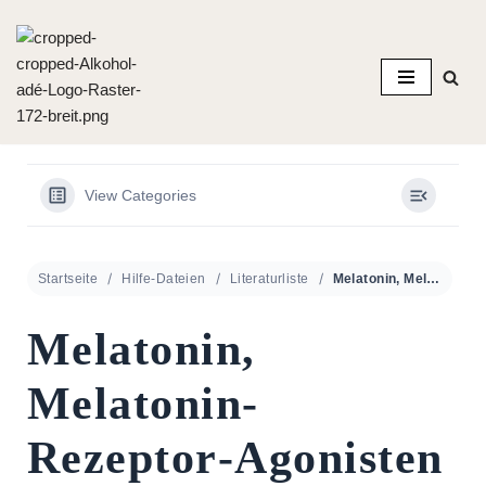
Zum
Inhalt
springen
View Categories
Startseite
Hilfe-Dateien
Literaturliste
Melatonin, Melatonin‐Rezeptor‐Agonisten und Tryptophan als Schlafmittel
Melatonin,
Melatonin‐
Rezeptor‐Agonisten