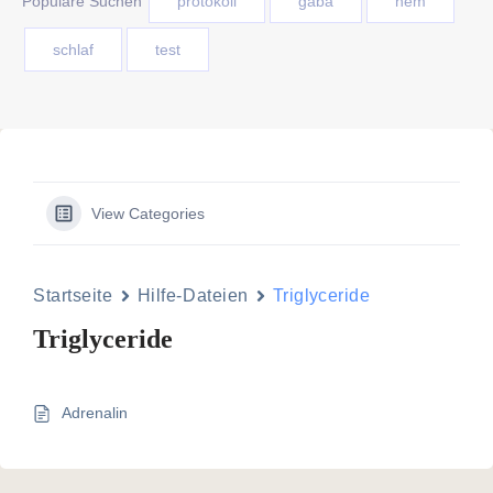
Populäre Suchen
protokoll
gaba
nem
schlaf
test
View Categories
Startseite
Hilfe-Dateien
Triglyceride
Triglyceride
Adrenalin